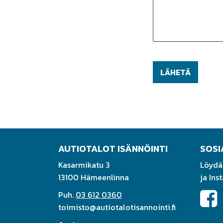
AUTIOTALOT ISÄNNÖINTI
SOSI
Kasarmikatu 3
Löydä
13100 Hämeenlinna
ja Ins
Puh.
03 612 0360
toimisto@autiotalotisannointi.fi