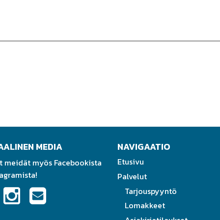
AALINEN MEDIA
NAVIGAATIO
Etusivu
t meidät myös Facebookista
tagramista!
Palvelut
Tarjouspyyntö
Lomakkeet
Asiakirjatilaukset