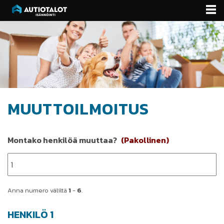
Skip
to
content
MUUTTOILMOITUS
Montako henkilöä muuttaa?
(Pakollinen)
Anna numero väliltä
1
-
6
.
HENKILÖ 1