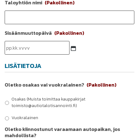
Taloyhtiön nimi
(Pakollinen)
Sisäänmuuttopäivä
(Pakollinen)
PP
LISÄTIETOJA
dot
KK
dot
Oletko osakas vai vuokralainen?
(Pakollinen)
VVVV
Osakas (Muista toimittaa kauppakirjat
toimisto@autiotalotisannointi.fi)
Vuokralainen
Oletko kiinnostunut varaamaan autopaikan, jos
mahdollista?